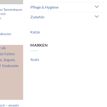
Pflege & Hygiene
ion Tannenbaum
 mit
Zubehör
n
Katze
ndkosten
MARKEN
4cats
üsch – einzeln