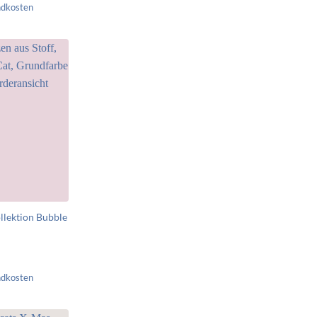
ndkosten
llektion Bubble
ndkosten