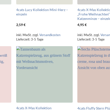
4cats Lucy Kollektion Mini-Herz –
4cats X-Mas Kollekt
einzeln
„Frohe Weihnachten“
Katzenminze – einzel
2,59
€
4,95
€
inkl. MwSt.
zzgl.
Versandkosten
inkl. MwSt.
zzgl.
Versa
Lieferzeit:
3-5 Tage
Lieferzeit:
3-5 Tage
4cats X-Mas Kollektion
4cats Fluffy Stern Pl