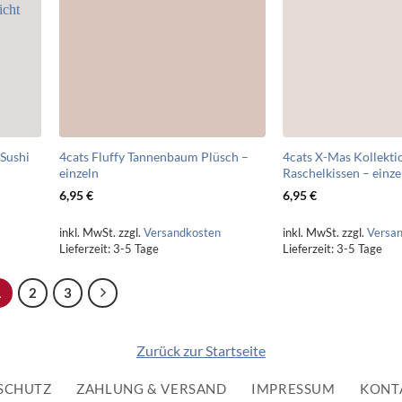
 Sushi
4cats Fluffy Tannenbaum Plüsch –
4cats X-Mas Kollekti
einzeln
Raschelkissen – einze
6,95
€
6,95
€
inkl. MwSt.
zzgl.
Versandkosten
inkl. MwSt.
zzgl.
Versa
Lieferzeit:
3-5 Tage
Lieferzeit:
3-5 Tage
1
2
3
Zurück zur Startseite
SCHUTZ
ZAHLUNG & VERSAND
IMPRESSUM
KONT