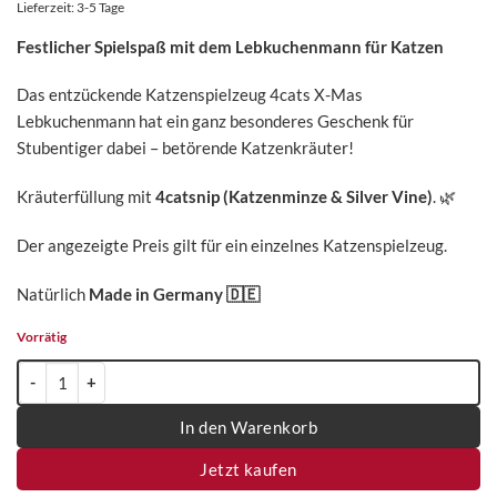
Lieferzeit:
3-5 Tage
Festlicher Spielspaß mit dem Lebkuchenmann für Katzen
Das entzückende Katzenspielzeug 4cats X-Mas
Lebkuchenmann hat ein ganz besonderes Geschenk für
Stubentiger dabei – betörende Katzenkräuter!
Kräuterfüllung mit
4catsnip (Katzenminze & Silver Vine)
.
🌿
Der angezeigte Preis gilt für ein einzelnes Katzenspielzeug.
Natürlich
Made in Germany
🇩🇪
Vorrätig
4cats X-Mas Kollektion Lebkuchenmann - einzeln Menge
In den Warenkorb
Jetzt kaufen