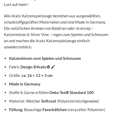
Lust auf mehr!
Alle 4cats Katzenspielzeuge bestehen aus ausgewählten,
schadstoffgeprüften Materialien und sind Made in Germany.
Die natürlichen Aromen von Baldrian oder 4catsnip –
Katzenminze & Silver Vine – regen zum Spielen und Schmusen
an und machen die 4cats Katzenspielzeuge einfach
unwiderstehlich.
Katzenkissen zum Spielen und Schmusen
Fabric
Design ©4cats
🎨
🖌️
Größe:
ca. 16 × 13 × 3 cm
Made in Germany
Stoffe & Garne erfüllen
Oeko-Tex® Standard 100
Material: Weicher
Softcoat
(Polyestermischgewebe)
Füllung:
Bauschige
Faserbällchen
(recycelter Polyester)