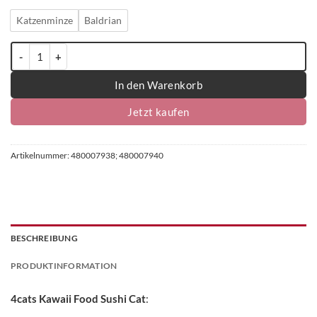
Katzenminze
Baldrian
4cats Kawaii Food Kollektion Sushi Cat - einzeln Menge
In den Warenkorb
Jetzt kaufen
Artikelnummer:
480007938; 480007940
BESCHREIBUNG
PRODUKTINFORMATION
4cats Kawaii Food Sushi Cat
: