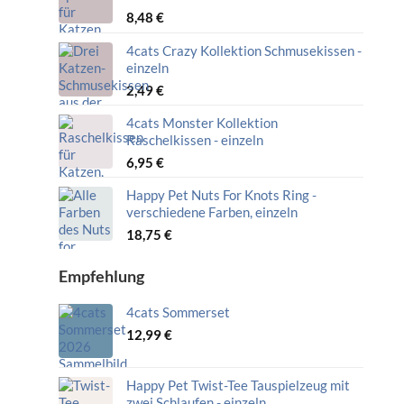
8,48
€
4cats Crazy Kollektion Schmusekissen -
einzeln
2,49
€
4cats Monster Kollektion
Raschelkissen - einzeln
6,95
€
Happy Pet Nuts For Knots Ring -
verschiedene Farben, einzeln
18,75
€
Empfehlung
4cats Sommerset
12,99
€
Happy Pet Twist-Tee Tauspielzeug mit
zwei Schlaufen - einzeln