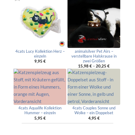
4cats Lucy Kollektion Herz –
animalsilver Pet Airs –
einzeln
verstellbare Halskrause in
zwei Größen
9,95
€
15,98
€
–
20,25
€
4cats Aqualife Kollektion
4cats Couples Sonne und
Hummer – einzeln
Wolke – ein Doppelset
5,95
€
4,95
€