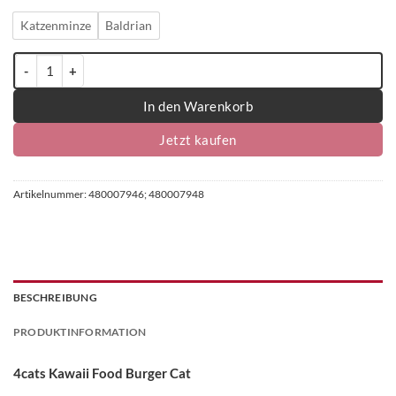
Katzenminze
Baldrian
4cats Kawaii Food Kollektion Burger Cat - einzeln Menge
In den Warenkorb
Jetzt kaufen
Artikelnummer:
480007946; 480007948
BESCHREIBUNG
PRODUKTINFORMATION
4cats Kawaii Food Burger Cat