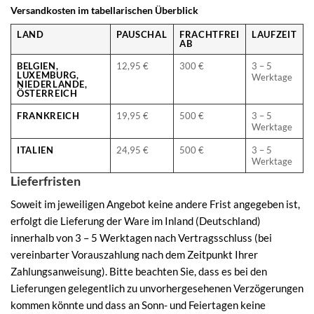
Versandkosten im tabellarischen Überblick
LAND
PAUSCHAL
FRACHTFREI
LAUFZEIT
AB
BELGIEN,
12,95 €
300 €
3 – 5
LUXEMBURG,
Werktage
NIEDERLANDE,
ÖSTERREICH
FRANKREICH
19,95 €
500 €
3 – 5
Werktage
ITALIEN
24,95 €
500 €
3 – 5
Werktage
Lieferfristen
Soweit im jeweiligen Angebot keine andere Frist angegeben ist,
erfolgt die Lieferung der Ware im Inland (Deutschland)
innerhalb von 3 – 5 Werktagen nach Vertragsschluss (bei
vereinbarter Vorauszahlung nach dem Zeitpunkt Ihrer
Zahlungsanweisung). Bitte beachten Sie, dass es bei den
Lieferungen gelegentlich zu unvorhergesehenen Verzögerungen
kommen könnte und dass an Sonn- und Feiertagen keine