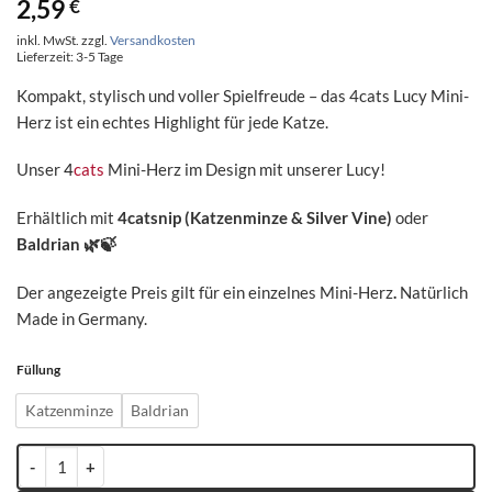
2,59
€
inkl. MwSt.
zzgl.
Versandkosten
Lieferzeit:
3-5 Tage
Kompakt, stylisch und voller Spielfreude – das 4cats Lucy Mini-
Herz ist ein echtes Highlight für jede Katze.
Unser
4
cats
Mini-Herz im Design mit unserer Lucy!
Erhältlich mit
4catsnip (Katzenminze & Silver Vine)
oder
Baldrian
🌿🍃
Der angezeigte Preis gilt für ein einzelnes Mini-Herz
.
Natürlich
Made in Germany.
Füllung
Katzenminze
Baldrian
4cats Lucy Kollektion Mini-Herz - einzeln Menge