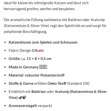
ideal für kleine bis mittelgroße Katzen und lässt sich
hervorragend greifen, werfen und bespielen.
Die aromatische Füllung wahlweise mit Baldrian oder 4catsnip
(Katzenminze & Silver Vine) regt den Spieltrieb an und sorgt für
anhaltende Beschäftigung.
Katzenkissen zum Spielen und Schmusen
Fabric Design ©
4
cats
Größe:
ca.
11 × 8 × 0,5 cm
Made in Germany
🇩🇪
Material: robuster Polyesterstoff
Stoffe & Garne
erfüllen
Oeko-Tex®
Standard 100
Erhältlich mit
Baldrian
oder
4catsnip (Katzenminze & Silver
Vine)
🌿🍃
Aromaversiegelt
verpackt