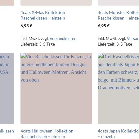
4cats X-Mas Kollektion
4cats Monster Kollek
Raschelkissen – einzeln
Raschelkissen – einze
6,95
€
6,95
€
inkl. MwSt.
zzgl.
Versandkosten
inkl. MwSt.
zzgl.
Versa
Lieferzeit:
3-5 Tage
Lieferzeit:
3-5 Tage
elkissen
4cats Halloween Kollektion
4cats Japan Kollekti
Raschelkissen – einzeln
– einzeln