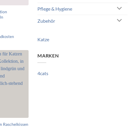
Pflege & Hygiene
tion
ln
Zubehör
ndkosten
Katze
MARKEN
4cats
on Raschelkissen