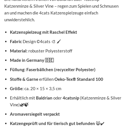
Katzenminze & Silver Vine – regen zum Spielen und Schmusen
an und machen die 4cats Katzenspielzeuge einfach
unwiderstehlich.
Katzenspielzeug mit Raschel Effekt
Fabric
Design ©4cats 🎨 🖌️
Material:
robuster Polyesterstoff
Made in Germany
🇩🇪
Füllung: Faserbällchen (recycelter Polyester)
Stoffe & Garne
erfüllen
Oeko-Tex® Standard 100
Größe:
ca. 20 × 15 × 3,5 cm
Erhältlich mit
Baldrian
oder
4catsnip
(Katzenminze & Silver
Vine)
🌿🍃
Aromaversiegelt verpackt
Katzengeprüft und für tierisch gut befunden
😸✔️