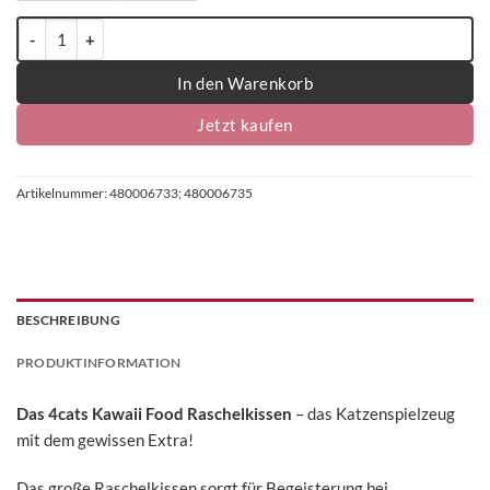
4cats Kawaii Food Kollektion Raschelkissen - einzeln Menge
In den Warenkorb
Jetzt kaufen
Artikelnummer:
480006733; 480006735
BESCHREIBUNG
PRODUKTINFORMATION
Das 4cats Kawaii Food Raschelkissen
– das Katzenspielzeug
mit dem gewissen Extra!
Das große Raschelkissen sorgt für Begeisterung bei