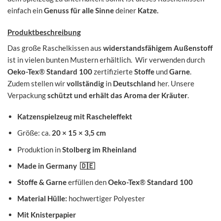
einfach ein
Genuss für alle Sinne
deiner
Katze.
Produktbeschreibung
Das große Raschelkissen aus
widerstandsfähigem Außenstoff
ist in vielen bunten Mustern erhältlich. Wir verwenden durch
Oeko-Tex
®
Standard 100
zertifizierte
Stoffe
und
Garne
.
Zudem stellen wir
vollständig
in
Deutschland
her. Unsere
Verpackung
schützt und erhält das Aroma der Kräuter
.
Katzenspielzeug mit Rascheleffekt
Größe: ca.
20 × 15 × 3,5 cm
Produktion in
Stolberg im Rheinland
Made in Germany
🇩🇪
Stoffe & Garne
erfüllen den
Oeko-Tex
®
Standard 100
Material Hülle:
hochwertiger Polyester
Mit
Knisterpapier