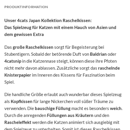
PRODUKTINFORMATION
Unser 4cats Japan Kollektion Raschelkissen:
Das Spielzeug für Katzen mit einem Hauch von Asien und
dem gewissen Extra
Das
große Raschelkissen
sorgt für Begeisterung bei
Stubentigern. Sobald der betörende Duft von
Baldrian
oder
4catsnip
in die Katzennase steigt, können diese ihre Pfoten
nicht mehr davon ablassen. Zusätzliche sorgt das
raschelnde
Knisterpapier
im Inneren des Kissens für Faszination beim
Spiel.
Die handliche Größe erlaubt auch wunderbar dieses Spielzeug
als
Kopfkissen
für lange Nickerchen voll süßer Träume zu
verwenden. Die
bauschige
Füllung
macht es besonders
weich
.
Durch die anregenden
Füllungen aus Kräutern
und den
Rascheleffekt
werden die Katzen animiert sich ausgiebig mit
dem Spielzeug zu unterhalten. Somit ist dieses Raschelkissen