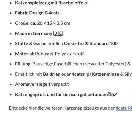
Katzenspielzeug mit Rascheleffekt
Fabric Design ©4cats
Größe:
ca. 20 × 15 × 3,5 cm
Made in Germany
🇩🇪
Stoffe & Garne
erfüllen
Oeko-Tex® Standard 100
Material:
Robuster Polyesterstoff
Füllung:
Bauschige Faserbällchen (recycelter Polyester) &
Erhältlich mit
Baldrian
oder
4catsnip (Katzenminze & Silv
Aromaversiegelt
verpackt
Katzengeprüft und für tierisch gut befunden
😸✔️
Entdecke hier die weiteren Katzenspielzeuge aus der
4cats M