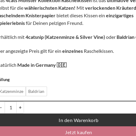
as
4cats Monster Kollektion Raschelkissen
ist das
ultimative V
elbst für die
wählerischsten Katzen!
Mit
verlockenden Kräuter
aschelndem Knisterpapier
bietet dieses Kissen ein
einzigartiges
pielerlebnis
für Deinen pelzigen Freund.
rhältlich mit
4catsnip (Katzenminze & Silver Vine)
oder
Baldrian
er angezeigte Preis gilt für ein
einzelnes
Raschelkissen.
atürlich
Made in Germany
🇩🇪
üllung
Katzenminze
Baldrian
cats Monster Kollektion Raschelkissen - einzeln Menge
In den Warenkorb
Jetzt kaufen