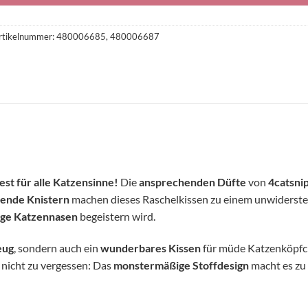
rtikelnummer:
480006685, 480006687
est für alle Katzensinne!
Die
ansprechenden Düfte
von
4catsni
rende Knistern
machen dieses Raschelkissen zu einem unwiderste
ige Katzennasen
begeistern wird.
eug
, sondern auch ein
wunderbares Kissen
für müde Katzenköpfc
 nicht zu vergessen: Das
monstermäßige Stoffdesign
macht es zu