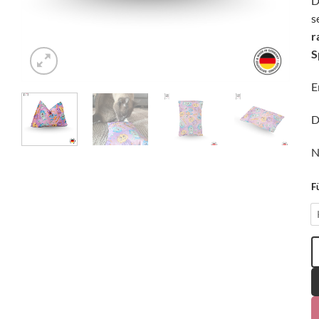
D
s
r
S
E
D
N
F
4