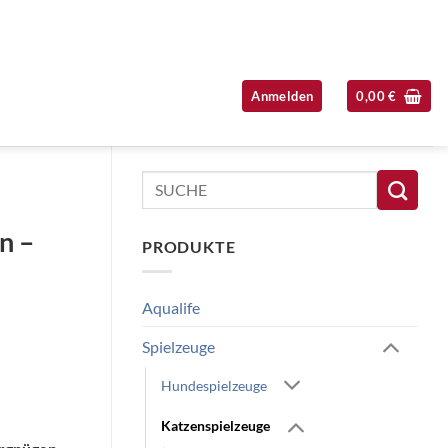
Anmelden
0,00
€
Seitenleiste überspringen
Suchen
nach:
n –
PRODUKTE
Aqualife
Spielzeuge
Hundespielzeuge
Katzenspielzeuge