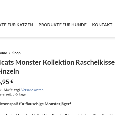
TE FÜR KATZEN
PRODUKTE FÜR HUNDE
KONTAKT
ome
»
Shop
4cats Monster Kollektion Raschelkisse
einzeln
6,95
€
nkl. MwSt.
zzgl.
Versandkosten
eferzeit:
3-5 Tage
iesenspaß für flauschige Monsterjäger!