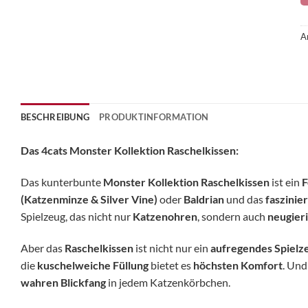
A
BESCHREIBUNG
PRODUKTINFORMATION
Das 4cats Monster Kollektion Raschelkissen:
Das kunterbunte
Monster Kollektion Raschelkissen
ist ein
F
(Katzenminze & Silver Vine)
oder
Baldrian
und das
faszinie
Spielzeug, das nicht nur
Katzenohren
, sondern auch
neugier
Aber das
Raschelkissen
ist nicht nur ein
aufregendes Spielz
die
kuschelweiche Füllung
bietet es
höchsten Komfort
. Und
wahren Blickfang
in jedem Katzenkörbchen.