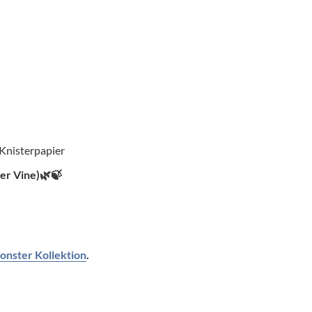
 Knisterpapier
er Vine)
🌿🍃
onster Kollektion
.