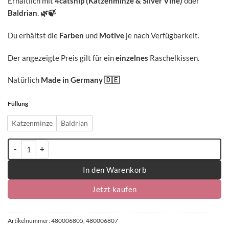
Erhältlich mit
4catsnip (Katzenminze & Silver Vine)
oder
Baldrian
.
🌿🍃
Du erhältst die
Farben
und
Motive
je nach Verfügbarkeit.
Der angezeigte Preis gilt für ein
einzelnes
Raschelkissen.
Natürlich
Made in Germany
🇩🇪
Füllung
Katzenminze
Baldrian
4cats Crazy Kollektion Raschelkissen - einzeln Menge
In den Warenkorb
Jetzt kaufen
Artikelnummer:
480006805, 480006807