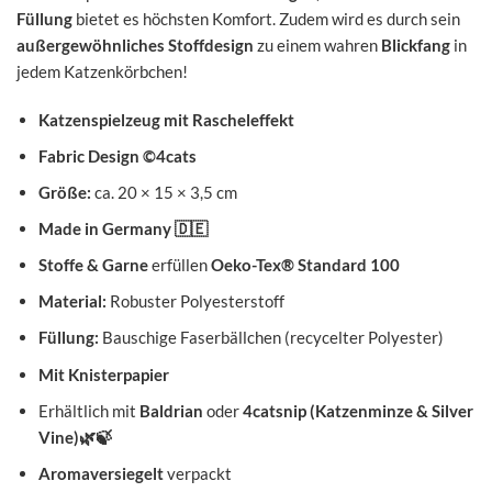
Füllung
bietet es höchsten Komfort. Zudem wird es durch sein
außergewöhnliches Stoffdesign
zu einem wahren
Blickfang
in
jedem Katzenkörbchen!
Katzenspielzeug mit Rascheleffekt
Fabric Design ©4cats
Größe:
ca. 20 × 15 × 3,5 cm
Made in Germany
🇩🇪
Stoffe & Garne
erfüllen
Oeko-Tex® Standard 100
Material:
Robuster Polyesterstoff
Füllung:
Bauschige Faserbällchen (recycelter Polyester)
Mit Knisterpapier
Erhältlich mit
Baldrian
oder
4catsnip (Katzenminze & Silver
Vine)
🌿🍃
Aromaversiegelt
verpackt