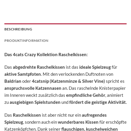
BESCHREIBUNG
PRODUKTINFORMATION
Das 4cats Crazy Kollektion Raschelkissen:
Das
abgedrehte Raschelkissen
ist das
ideale Spielzeug
für
aktive Samtpfoten
. Mit den verlockenden Duftnoten von
Baldrian
oder
4catsnip (Katzenminze & Silver Vine)
spricht es
anspruchsvolle Katzennasen
an. Das raschelnde Knisterpapier
im Inneren weckt zusätzlich das
empfindliche Gehör
, animiert
zu
ausgiebigen Spielstunden
und
fördert die geistige Aktivität.
Das
Raschelkissen
ist aber nicht nur ein
aufregendes
Spielzeug
, sondern auch ein
wunderbares Kissen
für erschöpfte
Katzenköpfchen. Dank seiner
flauschigen, kuschelweichen