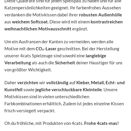
Diese Quadrate sind für jeden Spielspaß zu haben und für alle
Katzenpersönlichkeiten geeignet. Ihr farbenfrohes Aussehen
verdanken die Motivkissen dabei ihrer
robusten Außenhülle
aus
weichem Softcoat.
Diese wird mit einem
kontrastreichen
weihnachtlichen Motivausschnitt
ergänzt.
Um ein Ausfransen der Kanten zu vermeiden, werden alle
Motive mit dem
CO₂-Laser
geschnitten. Bei der Herstellung
unserer 4cats Spielzeuge sind sowohl eine
langlebige
Verarbeitung
als auch die
Sicherheit
deiner Haustiger für uns
von größter Wichtigkeit.
Daher
verzichten
wir
vollständig
auf
Kleber, Metall, Echt- und
Kunstfell
sowie
jegliche verschluckbare Kleinteile
. Unsere
Motivkissen sind in vielen unterschiedlichen
Farbkombinationen erhältlich. Zudem ist jedes einzelne Kissen
frisch-versiegelt verpackt.
Oh du fröhliche, mit Produkten von 4cats.
Frohe 4cats-mas!