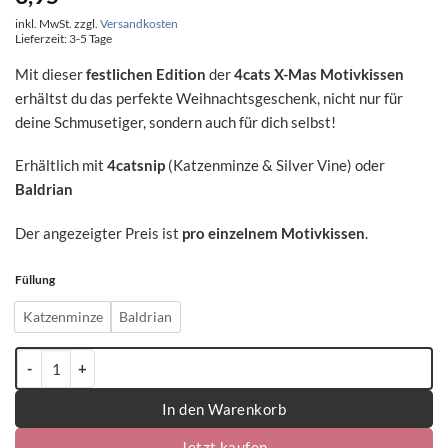
inkl. MwSt.
zzgl.
Versandkosten
Lieferzeit:
3-5 Tage
Mit dieser
festlichen Edition
der
4cats X-Mas Motivkissen
erhältst du das perfekte Weihnachtsgeschenk, nicht nur für
deine Schmusetiger, sondern auch für dich selbst!
Erhältlich mit
4catsnip
(Katzenminze & Silver Vine) oder
Baldrian
Der angezeigter Preis ist
pro einzelnem Motivkissen
.
Füllung
Katzenminze
Baldrian
4cats X-Mas Kollektion Motivkissen - einzeln Menge
In den Warenkorb
Jetzt kaufen