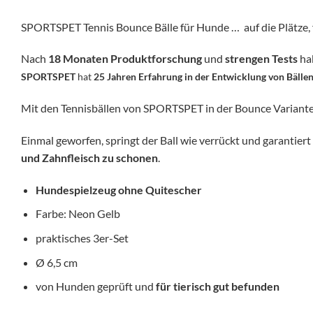
SPORTSPET Tennis Bounce Bälle für Hunde … auf die Plätze, 
Nach
18 Monaten Produktforschung
und
strengen Tests
hab
SPORTSPET
hat
25 Jahren Erfahrung in der Entwicklung von Bällen
Mit den Tennisbällen von SPORTSPET in der Bounce Variante er
Einmal geworfen, springt der Ball wie verrückt und garantier
und Zahnfleisch zu schonen
.
Hundespielzeug ohne Quitescher
Farbe: Neon Gelb
praktisches 3er-Set
Ø 6,5 cm
von Hunden geprüft und
für tierisch gut befunden