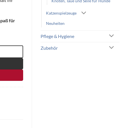
ält Ihr
Knoten, Taue und Seile für Hunde
Katzenspielzeuge
spaß für
Neuheiten
Pflege & Hygiene
Zubehör
Menge