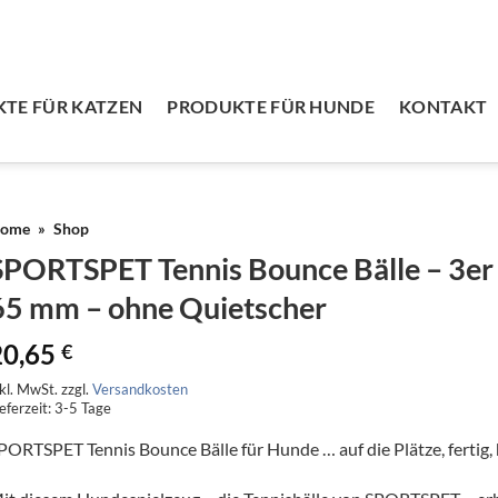
TE FÜR KATZEN
PRODUKTE FÜR HUNDE
KONTAKT
ome
»
Shop
SPORTSPET Tennis Bounce Bälle – 3er 
65 mm – ohne Quietscher
20,65
€
nkl. MwSt.
zzgl.
Versandkosten
eferzeit:
3-5 Tage
PORTSPET Tennis Bounce Bälle für Hunde … auf die Plätze, fertig,