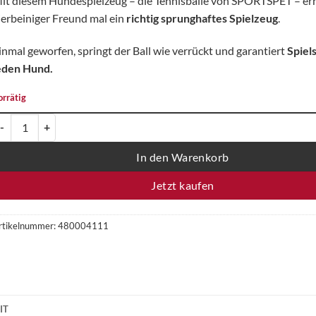
it diesem Hundespielzeug – die Tennisbälle von SPORTSPET – erh
ierbeiniger Freund mal ein
richtig sprunghaftes Spielzeug
.
inmal geworfen, springt der Ball wie verrückt und garantiert
Spiel
eden Hund.
orrätig
PORTSPET Tennis Bounce Bälle – 3er Set, Ø 65 mm - ohne Quietscher 
In den Warenkorb
Jetzt kaufen
rtikelnummer:
480004111
IT