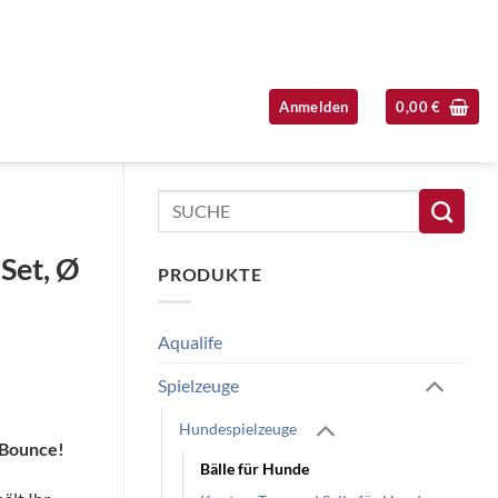
Anmelden
0,00
€
Seitenleiste überspringen
Suchen
nach:
Set, Ø
PRODUKTE
Aqualife
Spielzeuge
Hundespielzeuge
Bounce!
Bälle für Hunde