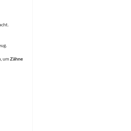
acht.
eug.
n, um
Zähne