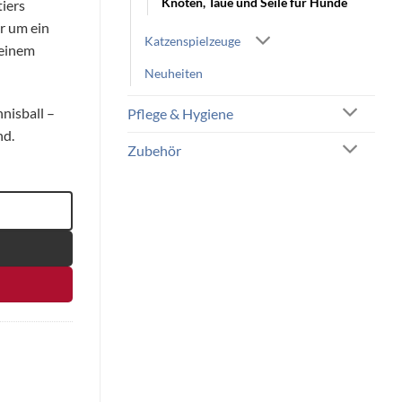
Knoten, Taue und Seile für Hunde
iers
er um ein
Katzenspielzeuge
deinem
Neuheiten
nisball –
Pflege & Hygiene
nd.
Zubehör
enge