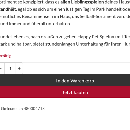
ortiment so konzipiert, dass es
allen Lieblingsspielen
deines Haust
tandhält
, egal ob es sich um einen lustigen Tag im Park handelt od
emütliches Beisammensein im Haus, das Seilball-Sortiment wird 
und immer und überall unterhalten.
unde lieben es, nach draußen zu gehen.Happy Pet Spieltau mit Ten
tark und haltbar, bietet stundenlangen Unterhaltung für Ihren Hu
orrätig
appy Pet Spieltau mit Tennisball - Farben nach Verfügbarkeit, einzeln M
In den Warenkorb
Jetzt kaufen
rtikelnummer:
480004718