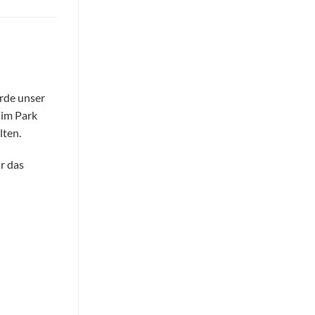
rde unser
g im Park
lten.
r das