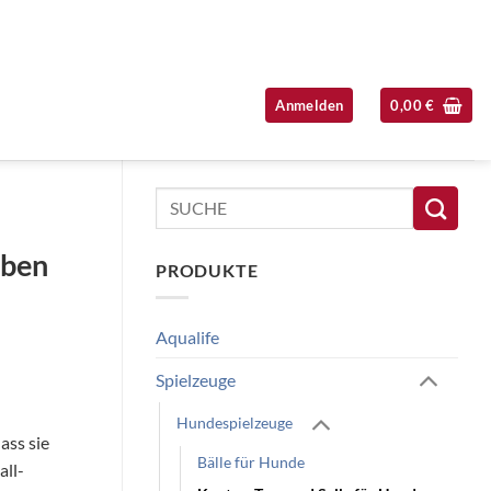
Anmelden
0,00
€
Seitenleiste überspringen
Suchen
nach:
rben
PRODUKTE
Aqualife
Spielzeuge
Hundespielzeuge
ass sie
Bälle für Hunde
all-