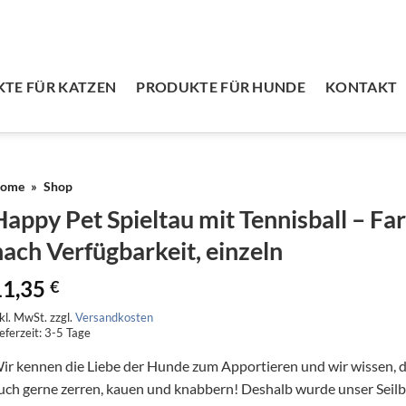
TE FÜR KATZEN
PRODUKTE FÜR HUNDE
KONTAKT
ome
»
Shop
Happy Pet Spieltau mit Tennisball – Fa
nach Verfügbarkeit, einzeln
11,35
€
nkl. MwSt.
zzgl.
Versandkosten
eferzeit:
3-5 Tage
ir kennen die Liebe der Hunde zum Apportieren und wir wissen, d
uch gerne zerren, kauen und knabbern! Deshalb wurde unser Seilb