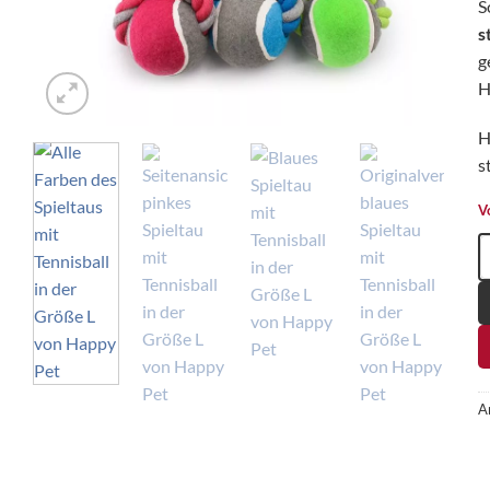
S
s
g
H
H
s
V
H
A