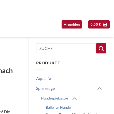
Anmelden
0,00
€
Seitenleiste überspringen
Suchen
nach:
PRODUKTE
 nach
Aqualife
Spielzeuge
Hundespielzeuge
Bälle für Hunde
n! Die