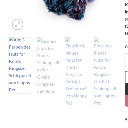
K
i
s
f
H
G
H
A