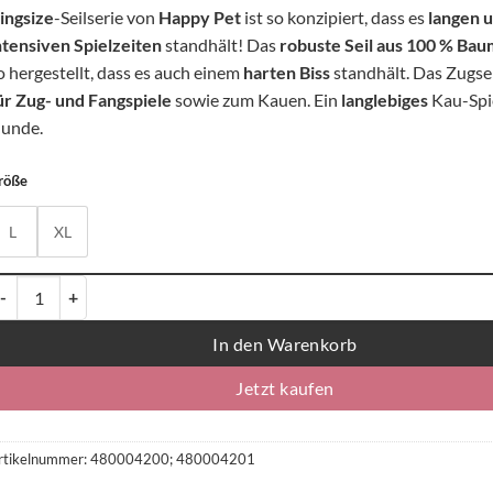
ingsize
-Seilserie von
Happy Pet
ist so konzipiert, dass es
langen 
ntensiven Spielzeiten
standhält! Das
robuste Seil aus 100 % Ba
o hergestellt, dass es auch einem
harten Biss
standhält. Das Zugsei
ür Zug- und Fangspiele
sowie zum Kauen. Ein
langlebiges
Kau-Spie
unde.
röße
L
XL
appy Pet Nuts for Knots Kingsize Schleppseil - Größe L oder XL, Farben
In den Warenkorb
Jetzt kaufen
rtikelnummer:
480004200; 480004201