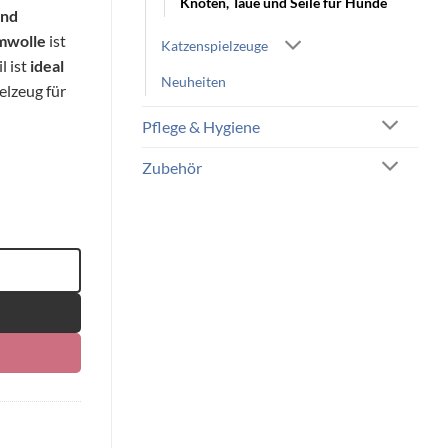
Knoten, Taue und Seile für Hunde
und
umwolle
ist
Katzenspielzeuge
l ist
ideal
Neuheiten
lzeug für
Pflege & Hygiene
Zubehör
 nach Verfügbarkeit, einzeln Menge