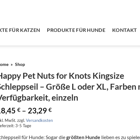
TE FÜR KATZEN
PRODUKTE FÜR HUNDE
KONTAKT
ome
»
Shop
Happy Pet Nuts for Knots Kingsize
Schleppseil – Größe L oder XL, Farben
Verfügbarkeit, einzeln
18,45
–
23,29
€
€
nkl. MwSt.
zzgl.
Versandkosten
eferzeit:
3-5 Tage
chleppseil für Hunde: Sogar die
größten Hunde
lieben es zu spiele