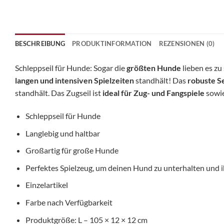
BESCHREIBUNG
PRODUKTINFORMATION
REZENSIONEN (0)
Schleppseil für Hunde: Sogar die
größten Hunde
lieben es zu
langen und intensiven Spielzeiten
standhält! Das
robuste S
standhält. Das Zugseil ist
ideal für Zug- und Fangspiele
sowie
Schleppseil für Hunde
Langlebig und haltbar
Großartig für große Hunde
Perfektes Spielzeug, um deinen Hund zu unterhalten und i
Einzelartikel
Farbe nach Verfügbarkeit
Produktgröße: L – 105 × 12 × 12 cm