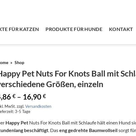
TE FÜR KATZEN
PRODUKTE FÜR HUNDE
KONTAKT
ome
»
Shop
Happy Pet Nuts For Knots Ball mit Schl
verschiedene Größen, einzeln
4,86
–
16,90
€
€
nkl. MwSt.
zzgl.
Versandkosten
eferzeit:
3-5 Tage
er
Happy Pet
Nuts For Knots Ball mit Schlaufe hält einen Hund si
tundenlang beschäftigt
. Das
eng gedrehte Baumwollseil
sorgt fü