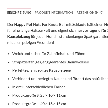
BESCHREIBUNG
PRODUKTINFORMATION
REZENSIONEN (0)
Der
Happy Pet
Nuts For Knots Ball mit Schlaufe hält einen 
für eine
lange Haltbarkeit
und eignet sich
hervorragend für 
Kauspielzeug
für jeden Hund – stundenlanger Spaß garantiert
mit allen pelzigen Freunden!
Weich und sicher für Zahnfleisch und Zähne
Strapazierfähiges, eng gedrehtes Baumwollseil
Perfektes, langlebiges Kauspielzeug
Verhindert unüberlegtes Kauen und fördert das natürliche
in drei unterschiedlichen Farben
Produktgröße S
:
25 × 10 × 11 cm
Produktgröße L: 40 × 18 × 15 cm