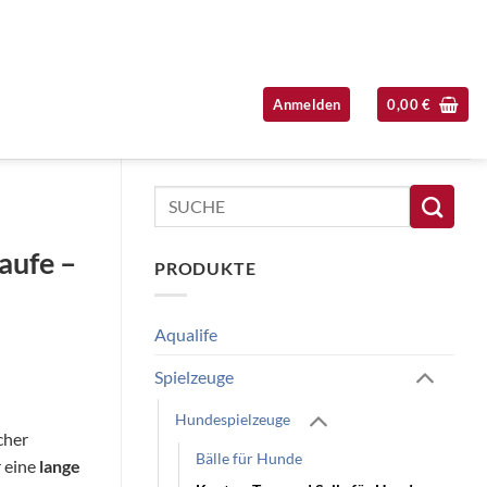
Anmelden
0,00
€
Seitenleiste überspringen
Suchen
nach:
aufe –
PRODUKTE
Aqualife
Spielzeuge
Hundespielzeuge
cher
Bälle für Hunde
r eine
lange