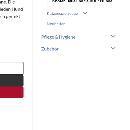
Knoten, Taue und Seile für Hunde
hne
. Die
 jeden Hund
Katzenspielzeuge
ch perfekt
Neuheiten
Pflege & Hygiene
Zubehör
eln Menge