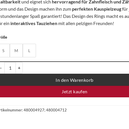
altbarkeit
und eignet sich
hervorragend für Zahnfleisch und Zä
orm und das Design machen ihn zum
perfekten Kauspielzeug
für
 stundenlanger Spaß garantiert! Das Design des Rings macht es au
ür ein
interaktives Tauziehen
mit allen pelzigen Freunden!
röße
S
M
L
appy Pet Nuts For Knots Ball mit Schlaufe - verschiedene Größen, einz
In den Warenkorb
Jetzt kaufen
rtikelnummer:
480004927; 480004712