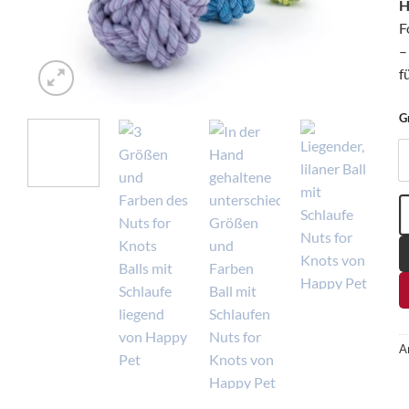
H
F
–
f
G
H
A