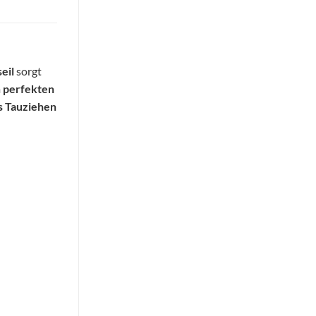
eil
sorgt
m
perfekten
s Tauziehen