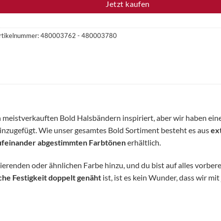
Jetzt kaufen
rtikelnummer:
480003762 - 480003780
 meistverkauften Bold Halsbändern inspiriert, aber wir haben ein
nzugefügt. Wie unser gesamtes Bold Sortiment besteht es aus
ex
aufeinander abgestimmten Farbtönen
erhältlich.
erenden oder ähnlichen Farbe hinzu, und du bist auf alles vorber
che Festigkeit doppelt genäht
ist, ist es kein Wunder, dass wir mi