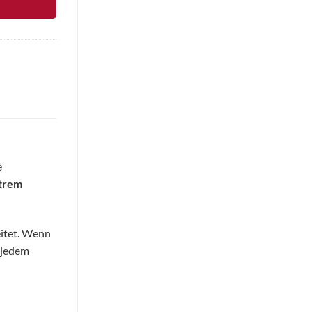
e
trem
eitet. Wenn
t jedem