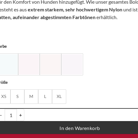
ür den Komfort von Hunden hinzugefügt. Wie unser gesamtes Bol
esteht es aus
extrem starkem, sehr hochwertigem Nylon
und ist
atten, aufeinander abgestimmten Farbtönen
erhältlich.
arbe
röße
XS
S
M
L
XL
oodlebone Bold gepolstertes Hundegeschirr - vier Farben und fünf Grö
In den Warenkorb