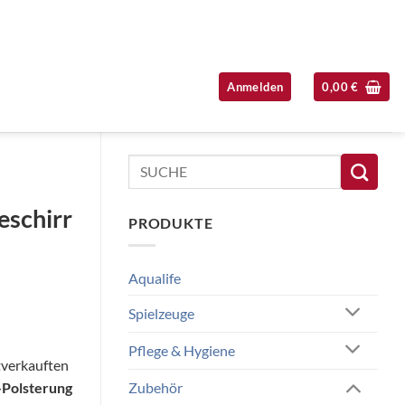
Anmelden
0,00
€
Seitenleiste überspringen
Suchen
nach:
eschirr
PRODUKTE
Aqualife
Spielzeuge
Pflege & Hygiene
tverkauften
-Polsterung
Zubehör