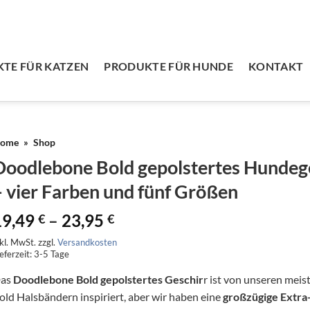
TE FÜR KATZEN
PRODUKTE FÜR HUNDE
KONTAKT
ome
»
Shop
Doodlebone Bold gepolstertes Hundeg
– vier Farben und fünf Größen
19,49
–
23,95
€
€
nkl. MwSt.
zzgl.
Versandkosten
eferzeit:
3-5 Tage
as
Doodlebone Bold gepolstertes Geschir
r ist von unseren meis
old Halsbändern inspiriert, aber wir haben eine
großzügige Extra