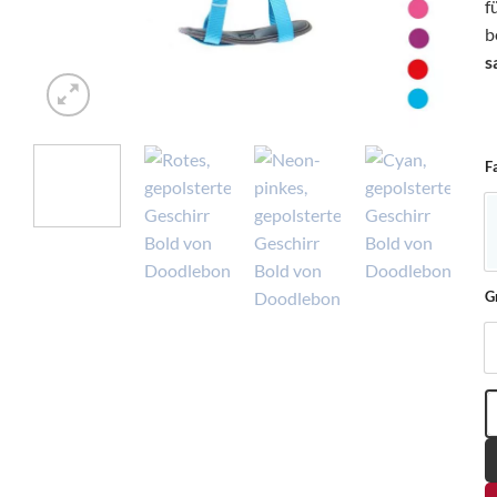
f
b
s
F
G
D