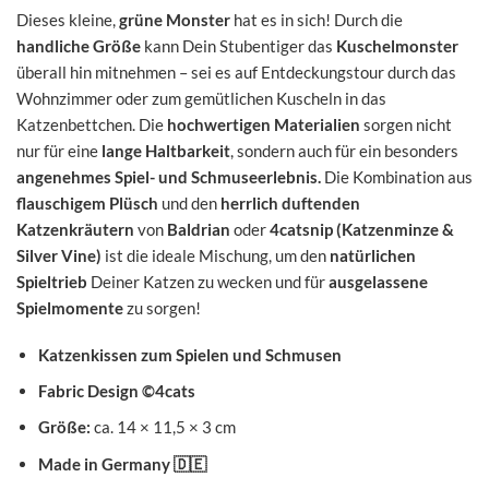
Dieses kleine,
grüne Monster
hat es in sich! Durch die
handliche Größe
kann Dein Stubentiger das
Kuschelmonster
überall hin mitnehmen – sei es auf Entdeckungstour durch das
Wohnzimmer oder zum gemütlichen Kuscheln in das
Katzenbettchen. Die
hochwertigen Materialien
sorgen nicht
nur für eine
lange Haltbarkeit
, sondern auch für ein besonders
angenehmes Spiel- und Schmuseerlebnis.
Die Kombination aus
flauschigem Plüsch
und den
herrlich duftenden
Katzenkräutern
von
Baldrian
oder
4catsnip (Katzenminze &
Silver Vine)
ist die ideale Mischung, um den
natürlichen
Spieltrieb
Deiner Katzen zu wecken und für
ausgelassene
Spielmomente
zu sorgen!
Katzenkissen zum Spielen und Schmusen
Fabric Design ©4cats
Größe:
ca. 14 × 11,5 × 3 cm
Made in Germany
🇩🇪