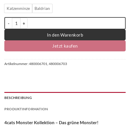
Katzenminze
Baldrian
4cats Monster Kollektion Das grüne Monster - einzeln Menge
In den Warenkorb
Jetzt kaufen
Artikelnummer:
480006701, 480006703
BESCHREIBUNG
PRODUKTINFORMATION
4cats Monster Kollektion – Das grüne Monster!