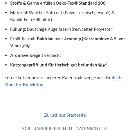
Stoffe & Garne
erfüllen
Oeko-Tex® Standard 100
Material
: Weicher Softcoat (Polyestermischgewebe) &
Rabbit Fur (Fellimitat)
Füllung:
Bauschige Kugelfasern (recycelter Polyester)
Erhältlich mit
Baldrian
oder
4catsnip (Katzenminze & Silver
Vine)
🌿🍃
Aromaversiegelt
verpackt
Katzengeprüft und für tierisch gut befunden
😸✔️
Entdecke hier unsere anderen Katzenspielzeuge aus der
4cats
Monster-Kollektion
.
Zurück zur Startseite
AGB
BARRIEREFREIHEIT
DATENSCHUTZ