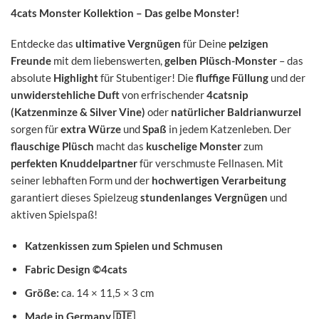
4cats Monster Kollektion – Das gelbe Monster!
Entdecke das
ultimative Vergnügen
für Deine
pelzigen
Freunde
mit dem liebenswerten,
gelben Plüsch-Monster
– das
absolute
Highlight
für Stubentiger! Die
fluffige Füllung
und der
unwiderstehliche Duft
von erfrischender
4catsnip
(Katzenminze & Silver Vine)
oder
natürlicher Baldrianwurzel
sorgen für
extra Würze
und
Spaß
in jedem Katzenleben. Der
flauschige Plüsch
macht das
kuschelige Monster
zum
perfekten Knuddelpartner
für verschmuste Fellnasen. Mit
seiner lebhaften Form und der
hochwertigen Verarbeitung
garantiert dieses Spielzeug
stundenlanges Vergnügen
und
aktiven Spielspaß!
Katzenkissen zum Spielen und Schmusen
Fabric Design ©4cats
Größe:
ca. 14 × 11,5 × 3 cm
Made in Germany
🇩🇪