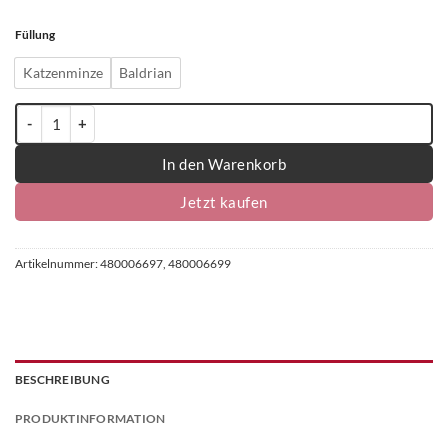
Füllung
Katzenminze
Baldrian
4cats Monster Kollektion Das gelbe Monster - einzeln Menge
In den Warenkorb
Jetzt kaufen
Artikelnummer:
480006697, 480006699
BESCHREIBUNG
PRODUKTINFORMATION