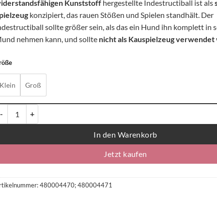
iderstandsfähigen Kunststoff
hergestellte Indestructiball ist als
pielzeug
konzipiert, das rauen Stößen und Spielen standhält. Der
ndestructiball sollte größer sein, als das ein Hund ihn komplett in 
und nehmen kann, und sollte
nicht als Kauspielzeug verwendet
röße
Klein
Groß
appy Pet Indestructiball - verschiedenen Farben und Größen, einzeln M
In den Warenkorb
Jetzt kaufen
rtikelnummer:
480004470; 480004471