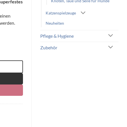
Knoten, Taue und Seile für Hunde
superfestes
Katzenspielzeuge
seinen
werden.
Neuheiten
Pflege & Hygiene
Zubehör
enge