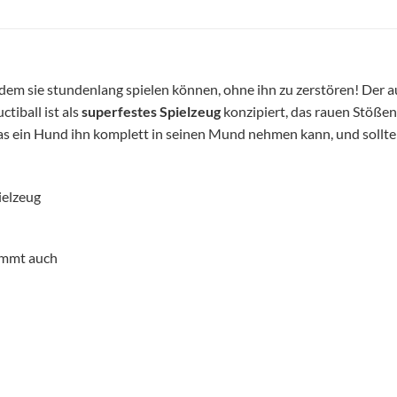
dem sie stundenlang spielen können, ohne ihn zu zerstören! Der 
ctiball ist als
superfestes Spielzeug
konzipiert, das rauen Stöße
s das ein Hund ihn komplett in seinen Mund nehmen kann, und sollt
ielzeug
immt auch