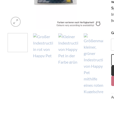
w
S
I
M
G
H
A