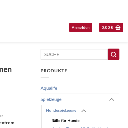
Anmelden
0,00
€
Seitenleiste überspringen
Suchen
nach:
enen
PRODUKTE
Aqualife
Spielzeuge
Hundespielzeuge
ie
Bälle für Hunde
extrem