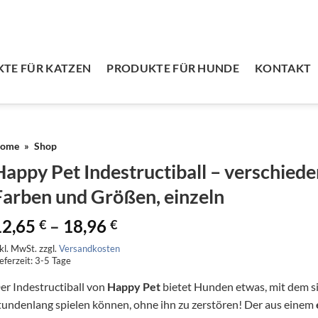
TE FÜR KATZEN
PRODUKTE FÜR HUNDE
KONTAKT
ome
»
Shop
Happy Pet Indestructiball – verschied
Farben und Größen, einzeln
12,65
–
18,96
€
€
nkl. MwSt.
zzgl.
Versandkosten
eferzeit:
3-5 Tage
er Indestructiball von
Happy Pet
bietet Hunden etwas, mit dem s
tundenlang spielen können, ohne ihn zu zerstören! Der aus einem