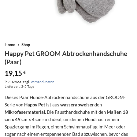
Home
»
Shop
Happy Pet GROOM Abtrockenhandschuhe
(Paar)
19,15
€
inkl. MwSt.
zzgl.
Versandkosten
Lieferzeit:
3-5 Tage
Dieses Paar Hunde-Abtrockenhandschuhe aus der GROOM-
Serie von
Happy Pet
ist aus
wasserabweise
nden
Mikrofasermaterial.
Die Fausthandschuhe mit den
Maßen 18
cm x 49 cm x 4 cm
sind ideal, um deinen Hund nach einem
Spaziergang im Regen, einem Schwimmausflug im Meer oder
sogar nach einem entspannenden Bad abzuwischen, bevor das