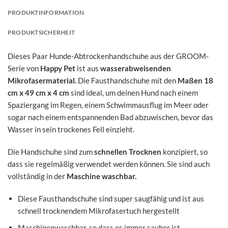
PRODUKTINFORMATION
PRODUKTSICHERHEIT
Dieses Paar Hunde-Abtrockenhandschuhe aus der GROOM-
Serie von
Happy Pet
ist aus
wasserabweisenden
Mikrofasermaterial.
Die Fausthandschuhe mit den
Maßen 18
cm x 49 cm x 4 cm
sind ideal, um deinen Hund nach einem
Spaziergang im Regen, einem Schwimmausflug im Meer oder
sogar nach einem entspannenden Bad abzuwischen, bevor das
Wasser in sein trockenes Fell einzieht.
Die Handschuhe sind zum
schnellen Trocknen
konzipiert, so
dass sie regelmäßig verwendet werden können. Sie sind auch
vollständig in der
Maschine waschbar.
Diese Fausthandschuhe sind super saugfähig und ist aus
schnell trocknendem Mikrofasertuch hergestellt
Maschinenwaschbar, so dass es immer sauber ist