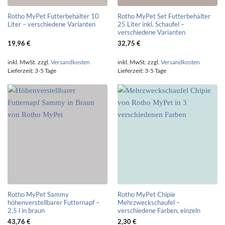
Rotho MyPet Futterbehälter 10
Rotho MyPet Set Futterbehälter
Liter – verschiedene Varianten
25 Liter inkl. Schaufel –
verschiedene Varianten
19,96
€
32,75
€
inkl. MwSt.
zzgl.
Versandkosten
inkl. MwSt.
zzgl.
Versandkosten
Lieferzeit:
3-5 Tage
Lieferzeit:
3-5 Tage
Rotho MyPet Sammy
Rotho MyPet Chipie
höhenverstellbarer Futternapf –
Mehrzweckschaufel –
2,5 l in braun
verschiedene Farben, einzeln
43,76
€
2,30
€