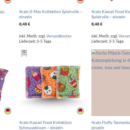
4cats X-Mas Kollektion Spielrolle –
4cats Kawaii Food Ko
eln
einzeln
Spielrolle – einzeln
8,48
€
8,48
€
inkl. MwSt.
zzgl.
Versandkosten
inkl. MwSt.
zzgl.
Versa
Lieferzeit:
3-5 Tage
Lieferzeit:
3-5 Tage
4cats Kawaii Food Kollektion
4cats Fluffy Tannenb
Schmusekissen – einzeln
einzeln