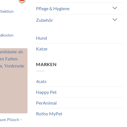
Pflege & Hygiene
llektion
Zubehör
ndkosten
Hund
Katze
MARKEN
4cats
Happy Pet
PerAnimal
Rotho MyPet
aum Plüsch –