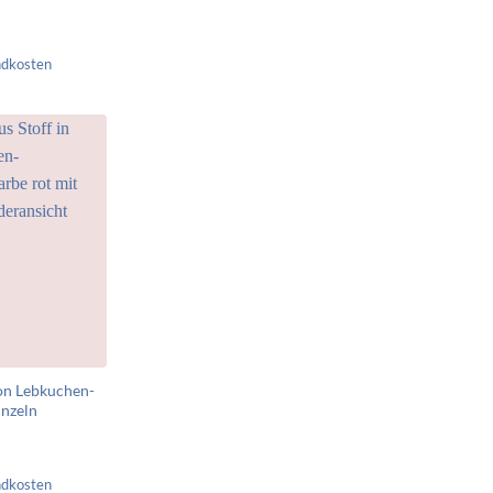
ndkosten
ion Lebkuchen-
nzeln
ndkosten